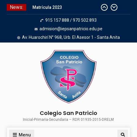
News:
Matrícula 2023
915 157 888 / 970 502 893
admision@iepsanpatricio.edu.pe
Av. Huarochirí N° 968, Urb. El Asesor 1 - Santa Anita
Colegio San Patricio
Inicial-Primaria-Secundaria – RDR 01935-2015-DRELM
Menu