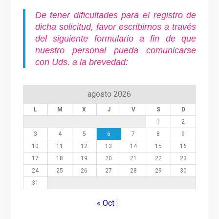
De tener dificultades para el registro de
dicha solicitud, favor escribirnos a través
del siguiente formulario a fin de que
nuestro personal pueda comunicarse
con Uds. a la brevedad:
agosto 2026
L
M
X
J
V
S
D
1
2
3
4
5
6
7
8
9
10
11
12
13
14
15
16
17
18
19
20
21
22
23
24
25
26
27
28
29
30
31
« Oct