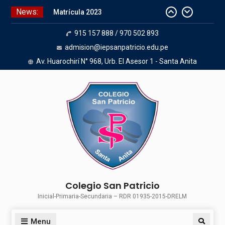
News:
Matrícula 2023
915 157 888 / 970 502 893
admision@iepsanpatricio.edu.pe
Av. Huarochirí N° 968, Urb. El Asesor 1 - Santa Anita
Colegio San Patricio
Inicial-Primaria-Secundaria – RDR 01935-2015-DRELM
Menu